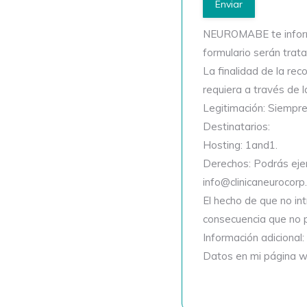
NEUROMABE te informa
formulario serán tr
La finalidad de la rec
requiera a través de 
Legitimación: Siempr
Destinatarios:
Hosting: 1and1.
Derechos: Podrás ejerc
info@clinicaneurocorp
El hecho de que no in
consecuencia que no p
Información adicional:
Datos en mi página we