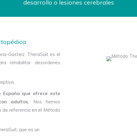
desarrollo o lesiones cerebrales
rtopédica
ria-Gasteiz. TheraSuit es el
ra rehabilitar desordenes
ceptiva.
e España que ofrece este
con adultos.
Nos hemos
o de referencia en el Método
eraSuit, que es un