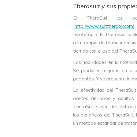
Therasuit y sus propi
El TheraSuit es par
(
http://www.suittherapy.com
)
fisioterapia. El TheraSuit ace
a la terapia de forma intensi
tiempo con el uso del TheraSu
Las habilidades en la motrici
Se producen mejoras en la pr
pacientes. Y se presenta la ma
La efectividad del TheraSui
cientos de niños y adultos.
TheraSuit sirven de centros 
los beneficios del TheraSuit.
un método estándar de tratam