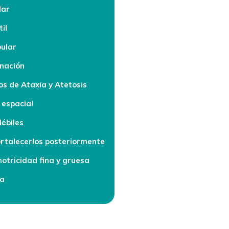
dar
il
bular
inación
s de Ataxia y Atetosis
 espacial
ébiles
ortalecerlos posteriormente
otricidad fina y gruesa
ea