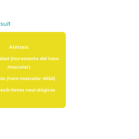
suit
Atetosis
idad (incremento del tono
muscular)
ía (tono muscular débil)
desórdenes neurológicos