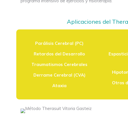
programa intensivo de ejercicios y fisioterapia.
Aplicaciones del Thera
Parálisis Cerebral (PC)
Retardos del Desarrollo
Espastic
Traumatismos Cerebrales
Hipoton
Derrame Cerebral (CVA)
Otros 
Ataxia