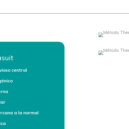
asuit
ioso central
génico
erna
lar
ercana a la normal
ica