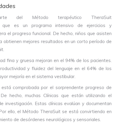
edades
te del Método terapéutico TheraSuit
, que es un programa intensivo de ejercicios y
lera el progreso funcional. De hecho, niños que asisten
va obtienen mejores resultados en un corto período de
it.
dad fina y gruesa mejoran en el 94% de los pacientes.
oductividad y fluidez del lenguaje en el 64% de los
yor mejoría en el sistema vestibular.
t está comprobada por el sorprendente progreso de
 De hecho, muchas Clínicas que están utilizando el
de investigación. Estas clínicas evalúan y documentan
 Por ello, el Método TheraSuit se está convirtiendo en
iento de desórdenes neurológicos y sensoriales.