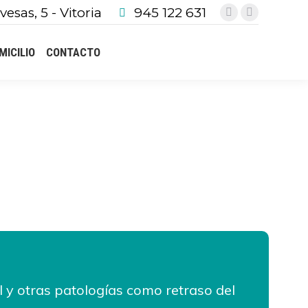
vesas, 5 - Vitoria
945 122 631
Facebook
Instagram
page
page
MICILIO
CONTACTO
opens
opens
in
in
new
new
window
window
al y otras patologías como retraso del