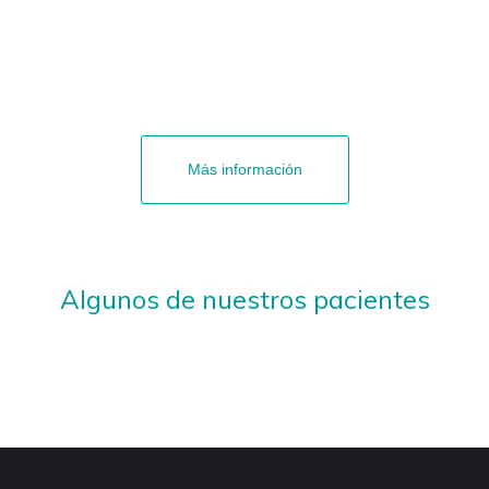
¿Quieres informarte?
cemos una primera valoración gr
Más información
Algunos de nuestros pacientes