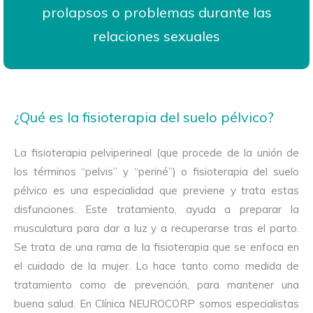
prolapsos o problemas durante las
relaciones sexuales
¿Qué es la fisioterapia del suelo pélvico?
La fisioterapia pelviperineal (que procede de la unión de
los términos “pelvis” y “periné”) o fisioterapia del suelo
pélvico es una especialidad que previene y trata estas
disfunciones. Este tratamiento, ayuda a preparar la
musculatura para dar a luz y a recuperarse tras el parto.
Se trata de una rama de la fisioterapia que se enfoca en
el cuidado de la mujer. Lo hace tanto como medida de
tratamiento como de prevención, para mantener una
buena salud. En Clínica NEUROCORP somos especialistas