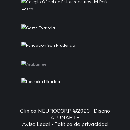
in
in
new
new
window
window
Clínica NEUROCORP ©2023 · Diseño
ALUNARTE
Aviso Legal
·
Política de privacidad