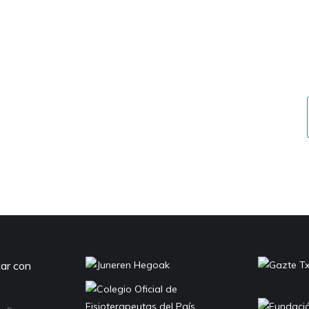
de tratamientos
?
ientos en
 Además también
rigidas
tar con
: