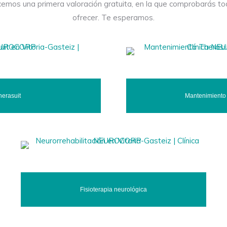
mos una primera valoración gratuita, en la que comprobarás t
ofrecer. Te esperamos.
herasuit
Mantenimiento 
Fisioterapia neurológica