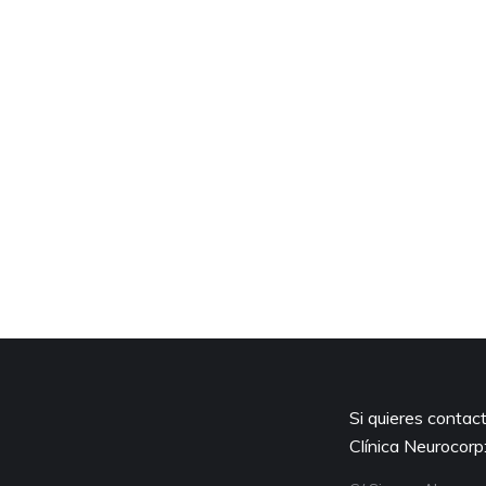
¿Quieres conocer el resto 
que tenemos
Disponemos de tratam
fisioterapia y osteopatía.
tenemos clases di
Si quieres contac
Clínica Neurocorp