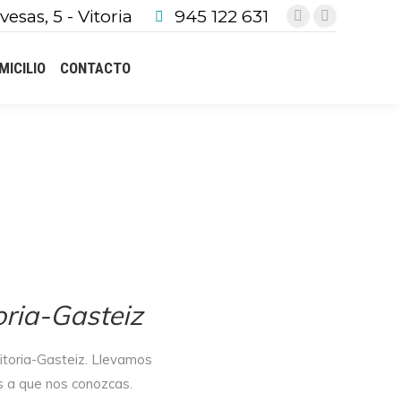
vesas, 5 - Vitoria
945 122 631
Facebook
Instagram
page
page
MICILIO
CONTACTO
opens
opens
in
in
new
new
window
window
oria-Gasteiz
itoria-Gasteiz. Llevamos
s a que nos conozcas.